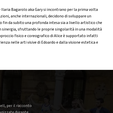
 Ilaria Bagarolo aka Gary si incontrano per la prima volta
zioni, anche internazionali, decidono di sviluppare un
in da subito una profonda intesa sia a livello artistico che
in sinergia, sfruttando le proprie singolarità in una modalità
pproccio fisico e coreografico di Alice è supportato infatti
enza nelle arti visive di Edoardo e dalla visione estetica e
ell, per il racconto
rganizzate durante