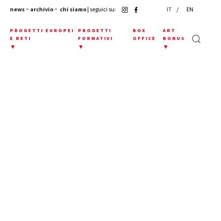
news
−
archivio
−
chi siamo
| seguici su:
IT
EN
E
PROGETTI EUROPEI
PROGETTI
BOX
ART
E RETI
FORMATIVI
OFFICE
BONUS
▼
▼
▼