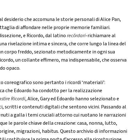
l desiderio che accomuna le storie personali di Alice Pan,
taglia di affondare nelle proprie memorie familiari.
dissezione, e Ricordo, dal latino
recŏrdari
-richiamare al
una rivelazione intima e sincera, che corre lungo la linea del
 un corpo freddo, sezionato metodicamente in ogni sua
 ricordo, un collante effimero, ma indispensabile, che osserva
rdo opaco.
 coreografico sono pertanto i ricordi ‘materiali’:
rca che Edoardo ha condotto per la realizzazione
stire Ricordi
, Alice, Gary ed Edoardo hanno selezionato e
, scritti e contenuti digitali che sentono vicini. Passando al
nuti a galla i temi cruciali attorno cui ruotano le narrazioni
que le parole chiave della creazione: casa, nonna, lutto,
origine, migrazioni, habitus. Questo archivio di informazioni
ttili costituisce la prima porta d’accesso alla ricostruzione