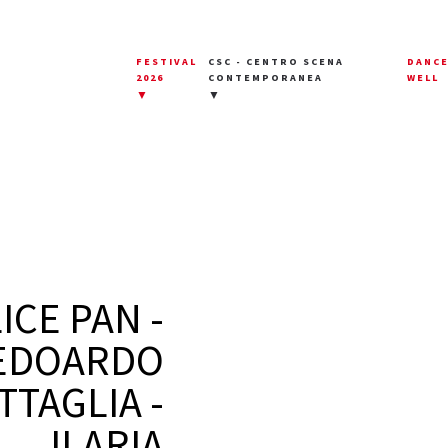
FESTIVAL
CSC - CENTRO SCENA
DANC
2026
CONTEMPORANEA
WELL
▼
▼
ICE PAN -
EDOARDO
TTAGLIA -
ILARIA