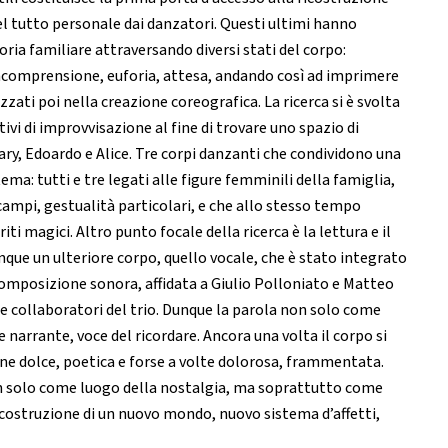
el tutto personale dai danzatori. Questi ultimi hanno
oria familiare attraversando diversi stati del corpo:
ncomprensione, euforia, attesa, andando così ad imprimere
izzati poi nella creazione coreografica. La ricerca si è svolta
tivi di improvvisazione al fine di trovare uno spazio di
ry, Edoardo e Alice. Tre corpi danzanti che condividono una
tema: tutti e tre legati alle figure femminili della famiglia,
i campi, gestualità particolari, e che allo stesso tempo
iti magici. Altro punto focale della ricerca è la lettura e il
que un ulteriore corpo, quello vocale, che è stato integrato
composizione sonora, affidata a Giulio Polloniato e Matteo
i e collaboratori del trio. Dunque la parola non solo come
arrante, voce del ricordare. Ancora una volta il corpo si
one dolce, poetica e forse a volte dolorosa, frammentata.
n solo come luogo della nostalgia, ma soprattutto come
costruzione di un nuovo mondo, nuovo sistema d’affetti,