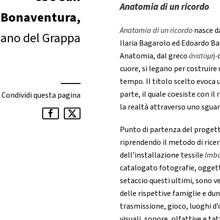
Anatomia di un ricordo
Bonaventura,
Anatomia di un ricordo
nasce da
ano del Grappa
Ilaria Bagarolo ed Edoardo Bat
Anatomia, dal greco
ἀνατομή-
cuore, si legano per costruire 
tempo. Il titolo scelto evoca
parte, il quale coesiste con il
Condividi questa pagina
la realtà attraverso uno sgua
Punto di partenza del progetto
riprendendo il metodo di rice
dell’installazione tessile
Imba
catalogato fotografie, oggetti
setaccio questi ultimi, sono ve
delle rispettive famiglie e dun
trasmissione, gioco, luoghi d’
visuali, sonore, olfattive e ta