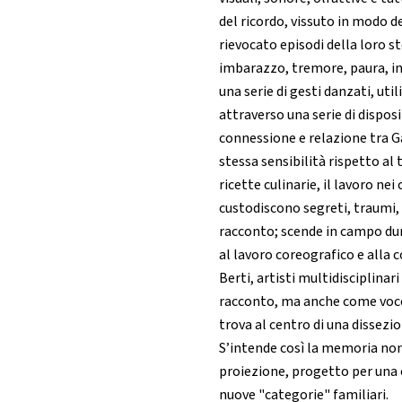
del ricordo, vissuto in modo d
rievocato episodi della loro st
imbarazzo, tremore, paura, i
una serie di gesti danzati, util
attraverso una serie di disposi
connessione e relazione tra Ga
stessa sensibilità rispetto al 
ricette culinarie, il lavoro ne
custodiscono segreti, traumi, r
racconto; scende in campo dun
al lavoro coreografico e alla 
Berti, artisti multidisciplinar
racconto, ma anche come voce n
trova al centro di una dissezi
S’intende così la memoria no
proiezione, progetto per una 
nuove "categorie" familiari.