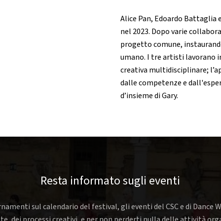
Alice Pan, Edoardo Battaglia e
nel 2023. Dopo varie collabora
progetto comune, instaurando f
umano. I tre artisti lavorano 
creativa multidisciplinare; l’a
dalle competenze e dall'esperi
d’insieme di Gary.
Resta informato sugli eventi
rnamenti sul calendario del festival, gli eventi del CSC e di Dance W
nte, dei processi creativi, e per non perderti nulla delle attività o