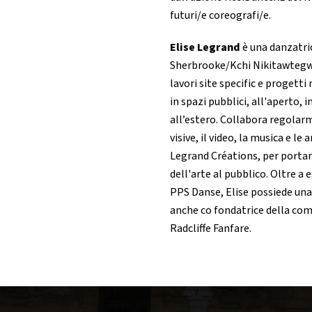
futuri/e coreografi/e.
Elise Legrand
è una danzatric
Sherbrooke/Kchi Nikitawtegwak.
lavori site specific e progetti
in spazi pubblici, all'aperto, i
all’estero. Collabora regolarm
visive, il video, la musica e le
Legrand Créations, per portare
dell'arte al pubblico. Oltre a
PPS Danse, Elise possiede una 
anche co fondatrice della co
Radcliffe Fanfare.