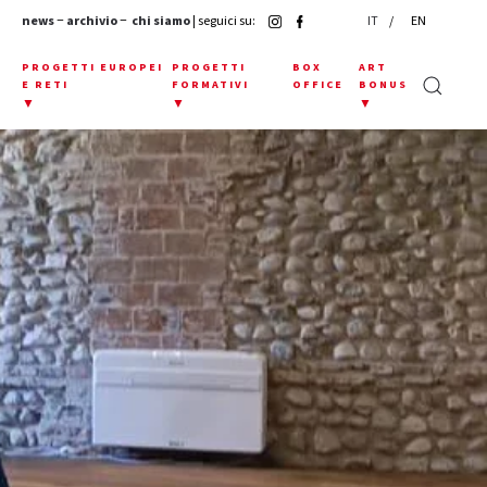
news
−
archivio
−
chi siamo
| seguici su:
IT
EN
E
PROGETTI EUROPEI
PROGETTI
BOX
ART
E RETI
FORMATIVI
OFFICE
BONUS
▼
▼
▼