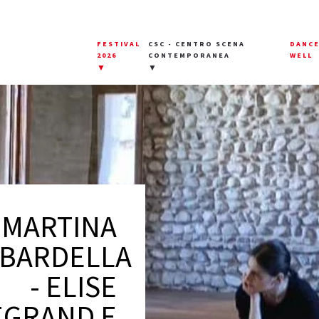
FESTIVAL
CSC - CENTRO SCENA
DANC
2026
CONTEMPORANEA
WELL
▼
▼
MARTINA
BARDELLA
- ELISE
EGRAND E