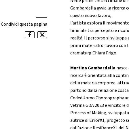
Nelle prime tre settimane di r
Gambardella avvia la ricerca 
questo nuovo lavoro,
l’artista esplora il moviment
Condividi questa pagina
liminale tra percepito e ricon
realtà. Il percorso si sviluppa
primi materiali di lavoro con 
dramaturg Chiara Frigo.
Martina Gambardella
nasce 
ricerca è orientata alla cont
della materia corporea, attra
partono dalla relazione costant
CodedUomo Choreography and R
Vetrina GDA 2023 e vincitore 
Process of Making, sviluppata 
autrice di Error#1, progetto 
dall’azione ResiDanceXL del N