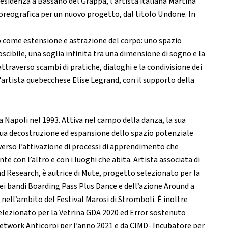
esidenza a Bassano del Grappa, l'artista italiana Martina
coreografica per un nuovo progetto, dal titolo Undone. In
o come estensione e astrazione del corpo: uno spazio
oscibile, una soglia infinita tra una dimensione di sogno e la
 attraverso scambi di pratiche, dialoghi e la condivisione dei
l'artista quebecchese Elise Legrand, con il supporto della
a Napoli nel 1993. Attiva nel campo della danza, la sua
inua decostruzione ed espansione dello spazio potenziale
verso l’attivazione di processi di apprendimento che
e con l’altro e con i luoghi che abita. Artista associata di
esearch, è autrice di Mute, progetto selezionato per la
dei bandi Boarding Pass Plus Dance e dell’azione Around a
nell’ambito del Festival Marosi di Stromboli. È inoltre
selezionato per la Vetrina GDA 2020 ed Error sostenuto
etwork Anticorpi per l’anno 2021 e da CIMD- Incubatore per