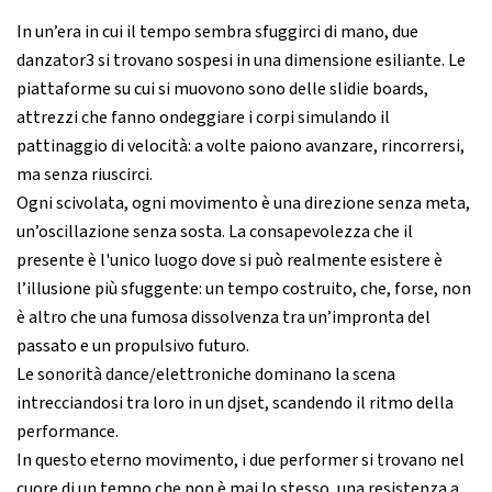
In un’era in cui il tempo sembra sfuggirci di mano, due
danzator3 si trovano sospesi in una dimensione esiliante. Le
piattaforme su cui si muovono sono delle slidie boards,
attrezzi che fanno ondeggiare i corpi simulando il
pattinaggio di velocità: a volte paiono avanzare, rincorrersi,
ma senza riuscirci.
Ogni scivolata, ogni movimento è una direzione senza meta,
un’oscillazione senza sosta. La consapevolezza che il
presente è l'unico luogo dove si può realmente esistere è
l’illusione più sfuggente: un tempo costruito, che, forse, non
è altro che una fumosa dissolvenza tra un’impronta del
passato e un propulsivo futuro.
Le sonorità dance/elettroniche dominano la scena
intrecciandosi tra loro in un djset, scandendo il ritmo della
performance.
In questo eterno movimento, i due performer si trovano nel
cuore di un tempo che non è mai lo stesso, una resistenza a