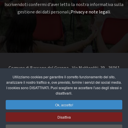
Iscrivendoti confermi d'aver letto la nostra informativa sulla
gestione dei dati personali,
Privacy e note legali
.
Comune di Bassano del Grappa - Via Matteotti, 39 - 36061
Bassano del Grappa VI - Telefono 0424 519111 - codice fiscale
Utilizziamo cookies per garantire il corretto funzionamento del sito,
analizzare il nostro traffico e, ove previsto, fornire i servizi dei social media.
e partita IVA 00168480242
I cookies sono DISATTIVATI. Puoi scegliere se accettare l'uso degli stessi o
disattivarli.
segnala un problema di accessibilità
-
dichiarazione di
accessibilità
Ok, accetto!
Privacy e note legali
Disattiva
Cookie Policy