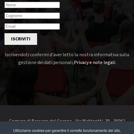
ISCRIVITI
Iscrivendoti confermi d'aver letto la nostra informativa sulla
gestione dei dati personali,
Privacy e note legali
.
Comune di Bassano del Grappa - Via Matteotti, 39 - 36061
Bassano del Grappa VI - Telefono 0424 519111 - codice fiscale
Utilizziamo cookies per garantire il corretto funzionamento del sito,