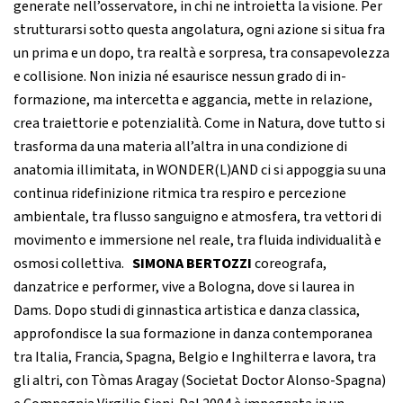
generate nell’osservatore, in chi ne introietta la visione. Per
strutturarsi sotto questa angolatura, ogni azione si situa fra
un prima e un dopo, tra realtà e sorpresa, tra consapevolezza
e collisione. Non inizia né esaurisce nessun grado di in-
formazione, ma intercetta e aggancia, mette in relazione,
crea traiettorie e potenzialità. Come in Natura, dove tutto si
trasforma da una materia all’altra in una condizione di
anatomia illimitata, in WONDER(L)AND ci si appoggia su una
continua ridefinizione ritmica tra respiro e percezione
ambientale, tra flusso sanguigno e atmosfera, tra vettori di
movimento e immersione nel reale, tra fluida individualità e
osmosi collettiva.
SIMONA BERTOZZI
coreografa,
danzatrice e performer, vive a Bologna, dove si laurea in
Dams. Dopo studi di ginnastica artistica e danza classica,
approfondisce la sua formazione in danza contemporanea
tra Italia, Francia, Spagna, Belgio e Inghilterra e lavora, tra
gli altri, con Tòmas Aragay (Societat Doctor Alonso-Spagna)