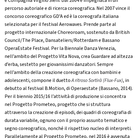
e Compagnia Virgilio Sieni. Dal 2004 è impegnata in un
percorso autoriale e di ricerca coreografica. Nel 2007 vince il
concorso coreografico GD’A ed è la coreografa italiana
selezionata per il festival Aerowaves. Prende parte al
progetto internazionale Choreoroam, sostenuto da British
Council/The Place, Dansateliers/Rotterdam e Bassano
OperaEstate Festival. Per la Biennale Danza Venezia,
nell’ambito del Progetto Vita Nova, crea Guardare ad altezza
d’erba, sestetto per giovanissimi danzatori. Sempre
nell’ambito della creazione coreografica con bambini e
adolescenti, compone il duetto
A ritroso Sortirà (Flux-Fux)
, in
debutto al festival B.Motion, di Operaestate (Bassano, 2014).
Per il biennio 2015/16 l’attività di produzione si concentra
nel Progetto Prometeo, progetto che si struttura
attraverso la creazione di episodi, dei quadri di coreografia di
durata variabile, ognuno con il proprio assunto tematico e
segno coreografico, nonché il rispettivo nucleo di interpreti.
Parallelamente al Progetto Prometeo, nel 2016 è avvenuta