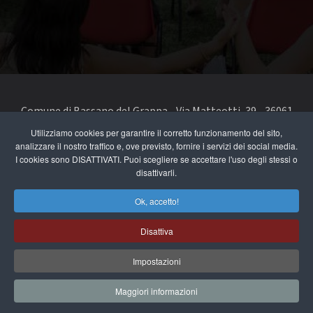
Comune di Bassano del Grappa - Via Matteotti, 39 - 36061
Bassano del Grappa VI - Telefono 0424 519111 - codice fiscale
Utilizziamo cookies per garantire il corretto funzionamento del sito,
analizzare il nostro traffico e, ove previsto, fornire i servizi dei social media.
e partita IVA 00168480242
I cookies sono DISATTIVATI. Puoi scegliere se accettare l'uso degli stessi o
disattivarli.
segnala un problema di accessibilità
-
dichiarazione di
accessibilità
Ok, accetto!
Privacy e note legali
Disattiva
Cookie Policy
Impostazioni
Maggiori informazioni
")