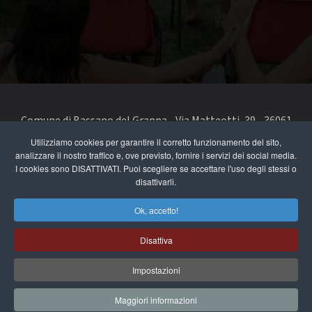
Comune di Bassano del Grappa - Via Matteotti, 39 - 36061
Bassano del Grappa VI - Telefono 0424 519111 - codice fiscale
Utilizziamo cookies per garantire il corretto funzionamento del sito,
analizzare il nostro traffico e, ove previsto, fornire i servizi dei social media.
e partita IVA 00168480242
I cookies sono DISATTIVATI. Puoi scegliere se accettare l'uso degli stessi o
disattivarli.
segnala un problema di accessibilità
-
dichiarazione di
accessibilità
Ok, accetto!
Privacy e note legali
Disattiva
Cookie Policy
Impostazioni
Maggiori informazioni