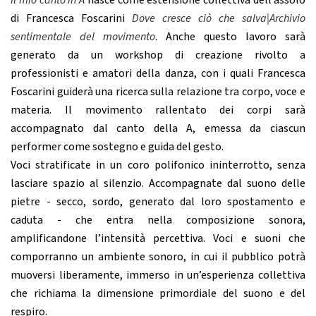
Il mio canto in A
nasce come estensione collettiva dell’assolo
di Francesca Foscarini
Dove cresce ciò che salva|Archivio
sentimentale del movimento
. Anche questo lavoro sarà
generato da un workshop di creazione rivolto a
professionisti e amatori della danza, con i quali Francesca
Foscarini guiderà una ricerca sulla relazione tra corpo, voce e
materia. Il movimento rallentato dei corpi sarà
accompagnato dal canto della A, emessa da ciascun
performer come sostegno e guida del gesto.
Voci stratificate in un coro polifonico ininterrotto, senza
lasciare spazio al silenzio. Accompagnate dal suono delle
pietre - secco, sordo, generato dal loro spostamento e
caduta - che entra nella composizione sonora,
amplificandone l’intensità percettiva. Voci e suoni che
comporranno un ambiente sonoro, in cui il pubblico potrà
muoversi liberamente, immerso in un’esperienza collettiva
che richiama la dimensione primordiale del suono e del
respiro.