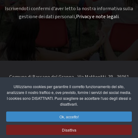
Iscrivendoti confermi d'aver letto la nostra informativa sulla
gestione dei dati personali,
Privacy e note legali
.
Comune di Bassano del Grappa - Via Matteotti, 39 - 36061
Bassano del Grappa VI - Telefono 0424 519111 - codice fiscale
Utilizziamo cookies per garantire il corretto funzionamento del sito,
analizzare il nostro traffico e, ove previsto, fornire i servizi dei social media.
e partita IVA 00168480242
I cookies sono DISATTIVATI. Puoi scegliere se accettare l'uso degli stessi o
disattivarli.
segnala un problema di accessibilità
-
dichiarazione di
accessibilità
Ok, accetto!
Privacy e note legali
Disattiva
Cookie Policy