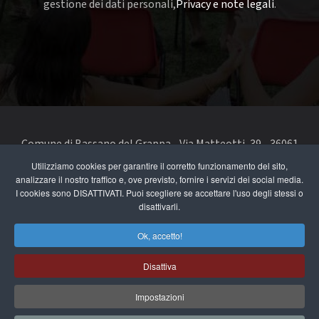
gestione dei dati personali,
Privacy e note legali
.
Comune di Bassano del Grappa - Via Matteotti, 39 - 36061
Bassano del Grappa VI - Telefono 0424 519111 - codice fiscale
Utilizziamo cookies per garantire il corretto funzionamento del sito,
analizzare il nostro traffico e, ove previsto, fornire i servizi dei social media.
e partita IVA 00168480242
I cookies sono DISATTIVATI. Puoi scegliere se accettare l'uso degli stessi o
disattivarli.
segnala un problema di accessibilità
-
dichiarazione di
accessibilità
Ok, accetto!
Privacy e note legali
Disattiva
Cookie Policy
Impostazioni