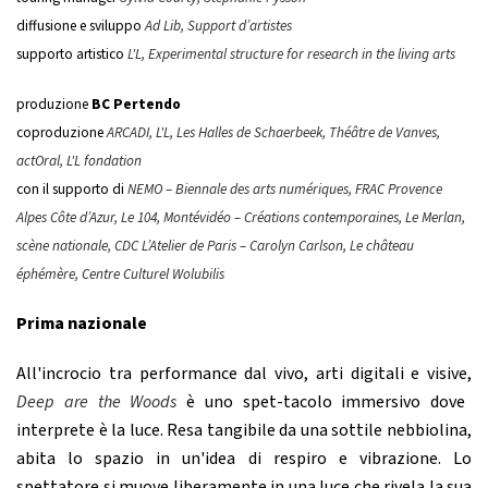
diffusione e sviluppo
Ad Lib, Support d’artistes
supporto artistico
L'L, Experimental structure for research in the living arts
produzione
BC Pertendo
coproduzione
ARCADI, L'L, Les Halles de Schaerbeek, Théâtre de Vanves,
actOral, L'L fondation
con il supporto di
NEMO – Biennale des arts numériques, FRAC Provence
Alpes Côte d’Azur, Le 104, Montévidéo – Créations contemporaines, Le Merlan,
scène nationale, CDC L’Atelier de Paris – Carolyn Carlson, Le château
éphémère, Centre Culturel Wolubilis
Prima nazionale
All'incrocio tra performance dal vivo, arti digitali e visive,
Deep are the Woods
è uno spet-tacolo immersivo dove
interprete è la luce. Resa tangibile da una sottile nebbiolina,
abita lo spazio in un'idea di respiro e vibrazione. Lo
spettatore si muove liberamente in una luce che rivela la sua