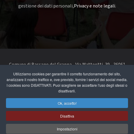
gestione dei dati personali,
Privacy e note legali
.
Comune di Bassano del Grappa - Via Matteotti, 39 - 36061
Bassano del Grappa VI - Telefono 0424 519111 - codice fiscale
Utilizziamo cookies per garantire il corretto funzionamento del sito,
analizzare il nostro traffico e, ove previsto, fornire i servizi dei social media.
e partita IVA 00168480242
I cookies sono DISATTIVATI. Puoi scegliere se accettare l'uso degli stessi o
disattivarli.
segnala un problema di accessibilità
-
dichiarazione di
accessibilità
Ok, accetto!
Privacy e note legali
Disattiva
Cookie Policy
Impostazioni