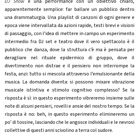
DJ Show
è una performance con un obiettivo chiaro,
apparentemente semplice: far ballare un pubblico dentro
una drammaturgia. Una playlist di canzoni di ogni genere e
epoca viene intervallata da azioni rapide, testi brevi e visioni
di passaggio, con l’idea di mettere in campo un esperimento
intermedio fra DJ set e teatro dove il vero spettacolo è il
pubblico che danza, dove la struttura c’è ma è pensata per
deragliare nel rituale epidermico di gruppo, dove il
divertimento non distrae e il pensiero non interrompe la
festa, anzi: tutto si mescola attraverso l’emulsionante della
musica. La domanda diventa: si possono mixare vibrazione
musicale istintiva e stimolo cognitivo complesso? Se la
risposta è sì: in questo esperimento vibreremo insieme sulle
note di alcuni pensieri, rovelli e ansie del nostro tempo. Se la
risposta è no: beh, in questo esperimento elimineremo un
po’ di tossine, lasciando che le angosce individuali e le nevrosi
collettive di questi anni scivolino a terra col sudore.