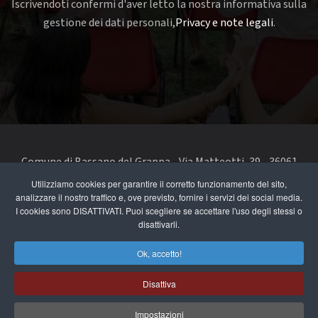
Iscrivendoti confermi d'aver letto la nostra informativa sulla
gestione dei dati personali,
Privacy e note legali
.
Comune di Bassano del Grappa - Via Matteotti, 39 - 36061
Bassano del Grappa VI - Telefono 0424 519111 - codice fiscale
Utilizziamo cookies per garantire il corretto funzionamento del sito,
analizzare il nostro traffico e, ove previsto, fornire i servizi dei social media.
e partita IVA 00168480242
I cookies sono DISATTIVATI. Puoi scegliere se accettare l'uso degli stessi o
disattivarli.
segnala un problema di accessibilità
-
dichiarazione di
accessibilità
Ok, accetto!
Privacy e note legali
Disattiva
Cookie Policy
Impostazioni