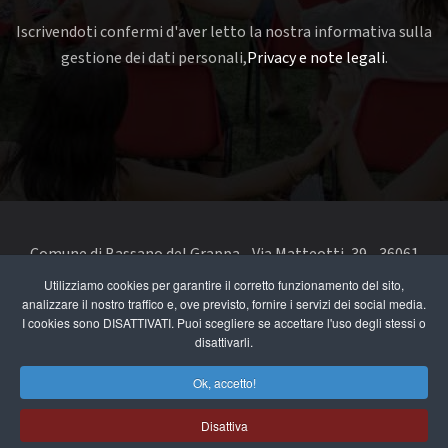
Iscrivendoti confermi d'aver letto la nostra informativa sulla
gestione dei dati personali,
Privacy e note legali
.
Comune di Bassano del Grappa - Via Matteotti, 39 - 36061
Bassano del Grappa VI - Telefono 0424 519111 - codice fiscale
Utilizziamo cookies per garantire il corretto funzionamento del sito,
analizzare il nostro traffico e, ove previsto, fornire i servizi dei social media.
e partita IVA 00168480242
I cookies sono DISATTIVATI. Puoi scegliere se accettare l'uso degli stessi o
disattivarli.
segnala un problema di accessibilità
-
dichiarazione di
accessibilità
Ok, accetto!
Privacy e note legali
Disattiva