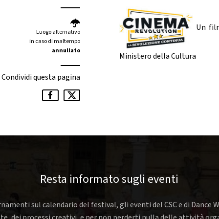
Un fil
Luogo alternativo
in caso di maltempo
annullato
Ministero della Cultura
Condividi questa pagina
Resta informato sugli eventi
rnamenti sul calendario del festival, gli eventi del CSC e di Dance W
nte, dei processi creativi, e per non perderti nulla delle attività o