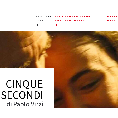
FESTIVAL
CSC - CENTRO SCENA
DANC
2026
CONTEMPORANEA
WELL
▼
▼
CINQUE
SECONDI
di Paolo Virzì