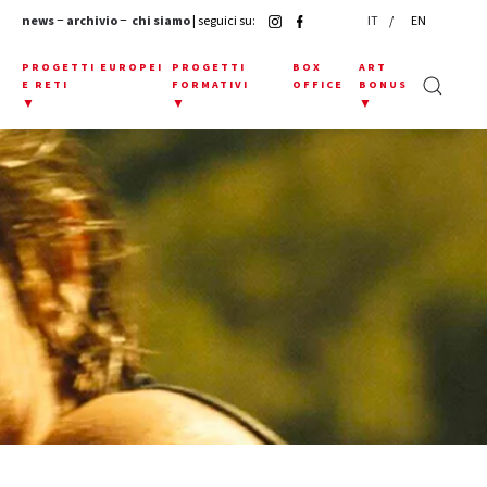
news
−
archivio
−
chi siamo
| seguici su:
IT
EN
E
PROGETTI EUROPEI
PROGETTI
BOX
ART
E RETI
FORMATIVI
OFFICE
BONUS
▼
▼
▼