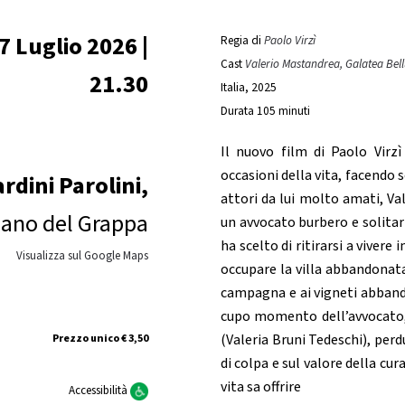
7 Luglio 2026 |
Regia di
Paolo Virzì
Cast
Valerio Mastandrea, Galatea Bellu
21.30
Italia, 2025
Durata 105 minuti
Il nuovo film di Paolo Virz
occasioni della vita, facendo
ardini Parolini,
attori da lui molto amati, Va
ano del Grappa
un avvocato burbero e solitari
ha scelto di ritirarsi a vive
Visualizza sul Google Maps
occupare la villa abbandonata d
campagna e ai vigneti abbandon
cupo momento dell’avvocato, r
(Valeria Bruni Tedeschi), per
Prezzo unico € 3,50
di colpa e sul valore della cur
vita sa offrire
Accessibilità