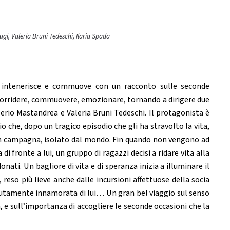
gi, Valeria Bruni Tedeschi, Ilaria Spada
ì intenerisce e commuove con un racconto sulle seconde
 sorridere, commuovere, emozionare, tornando a dirigere due
lerio Mastandrea e Valeria Bruni Tedeschi. Il protagonista è
o che, dopo un tragico episodio che gli ha stravolto la vita,
re in campagna, isolato dal mondo. Fin quando non vengono ad
i fronte a lui, un gruppo di ragazzi decisi a ridare vita alla
ati. Un bagliore di vita e di speranza inizia a illuminare il
eso più lieve anche dalle incursioni affettuose della socia
dutamente innamorata di lui… Un gran bel viaggio sul senso
a, e sull’importanza di accogliere le seconde occasioni che la