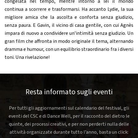
congelata nel tempo, mentre intorno a lei il mondo
continua a scorrere e trasformarsi. Ha accanto Lydie, la sua
migliore amica che la ascolta e conforta senza giudizio,
senza paura. E Gavin, il vicino di casa gentile, con cui Agnès
impara di nuovo a condividere un’intimità senza giudizio. Un
gran film che affronta in modo originale il tema, alternando
dramma e humour, con un equilibrio straordinario fra i diversi
toni. Una rivelazione!
Resta informato sugli eventi
Per tutti gli aggiornamenti sul calendario del festival, gli
eventi del CSC e di Dance Well, per il racconto del dietro le
quinte, dei processi creativi, e per non perderti nulla delle
attività organizzate durante tutto l’anno, basta un click: