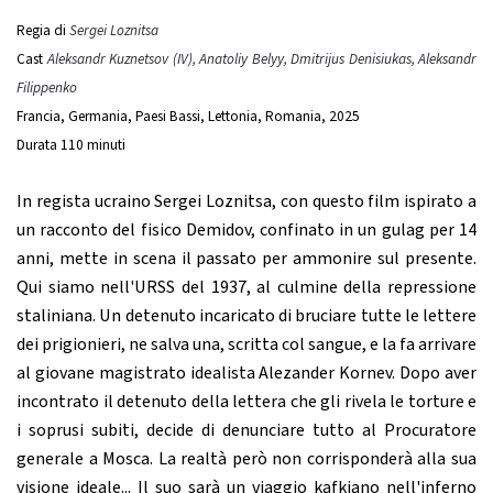
Regia di
Sergei Loznitsa
Cast
Aleksandr Kuznetsov (IV), Anatoliy Belyy, Dmitrijus Denisiukas, Aleksandr
Filippenko
Francia, Germania, Paesi Bassi, Lettonia, Romania, 2025
Durata 110 minuti
In regista ucraino Sergei Loznitsa, con questo film ispirato a
un racconto del fisico Demidov, confinato in un gulag per 14
anni, mette in scena il passato per ammonire sul presente.
Qui siamo nell'URSS del 1937, al culmine della repressione
staliniana. Un detenuto incaricato di bruciare tutte le lettere
dei prigionieri, ne salva una, scritta col sangue, e la fa arrivare
al giovane magistrato idealista Alezander Kornev. Dopo aver
incontrato il detenuto della lettera che gli rivela le torture e
i soprusi subiti, decide di denunciare tutto al Procuratore
generale a Mosca. La realtà però non corrisponderà alla sua
visione ideale... Il suo sarà un viaggio kafkiano nell'inferno