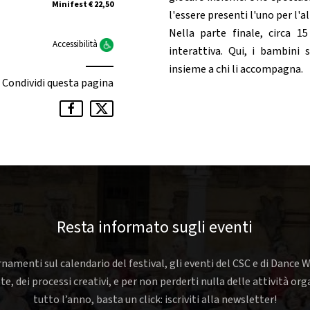
Minifest € 22,50
l'essere presenti l'uno per l'al
Nella parte finale, circa 1
Accessibilità
interattiva. Qui, i bambini 
insieme a chi li accompagna.
Condividi questa pagina
Resta informato sugli eventi
rnamenti sul calendario del festival, gli eventi del CSC e di Dance W
nte, dei processi creativi, e per non perderti nulla delle attività o
tutto l’anno, basta un click: iscriviti alla newsletter!