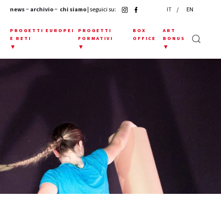
news
−
archivio
−
chi siamo
| seguici su:
IT
EN
E
PROGETTI EUROPEI
PROGETTI
BOX
ART
E RETI
FORMATIVI
OFFICE
BONUS
▼
▼
▼