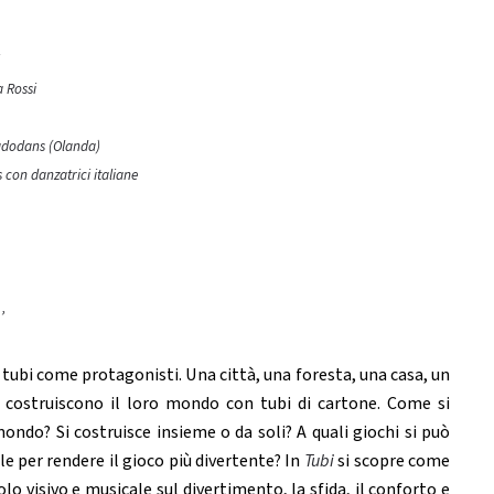
a Rossi
Dadodans (Olanda)
 con danzatrici italiane
’
tubi come protagonisti. Una città, una foresta, una casa, un
ci costruiscono il loro mondo con tubi di cartone. Come si
ondo? Si costruisce insieme o da soli? A quali giochi si può
le per rendere il gioco più divertente? In
Tubi
si scopre come
o visivo e musicale sul divertimento, la sfida, il conforto e