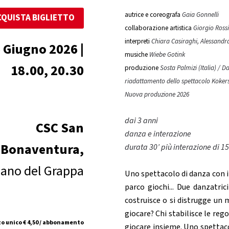
autrice e coreografa
Gaia Gonnelli
CQUISTA BIGLIETTO
collaborazione artistica
Giorgio Rossi
interpreti
Chiara Casiraghi, Alessandr
 Giugno 2026 |
musiche
Wiebe Gotink
18.00, 20.30
produzione
Sosta Palmizi (Italia) / 
riadattamento dello spettacolo Kokers
Nuova produzione 2026
dai 3 anni
CSC San
danza e interazione
Bonaventura,
durata 30’ più interazione di 15
ano del Grappa
Uno spettacolo di danza con i 
parco giochi... Due danzatri
costruisce o si distrugge un m
giocare? Chi stabilisce le rego
o unico € 4,50 / abbonamento
giocare insieme. Uno spettacol