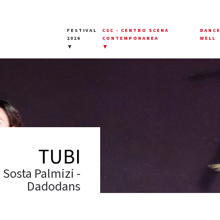
FESTIVAL
CSC - CENTRO SCENA
DANC
2026
CONTEMPORANEA
WELL
▼
▼
TUBI
Sosta Palmizi -
Dadodans