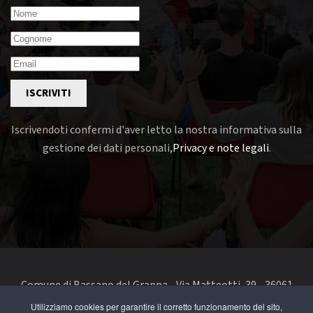
ISCRIVITI
Iscrivendoti confermi d'aver letto la nostra informativa sulla
gestione dei dati personali,
Privacy e note legali
.
Comune di Bassano del Grappa - Via Matteotti, 39 - 36061
Bassano del Grappa VI - Telefono 0424 519111 - codice fiscale
Utilizziamo cookies per garantire il corretto funzionamento del sito,