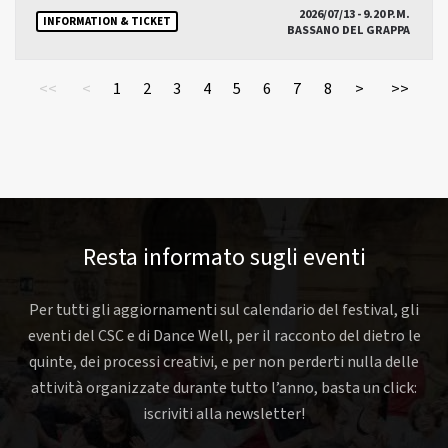
2026/07/13 - 9.20 P.M.
INFORMATION & TICKET
BASSANO DEL GRAPPA
<<
<
1
2
3
4
5
6
7
8
>
>>
Resta informato sugli eventi
Per tutti gli aggiornamenti sul calendario del festival, gli
eventi del CSC e di Dance Well, per il racconto del dietro le
quinte, dei processi creativi, e per non perderti nulla delle
attività organizzate durante tutto l’anno, basta un click:
iscriviti alla newsletter!