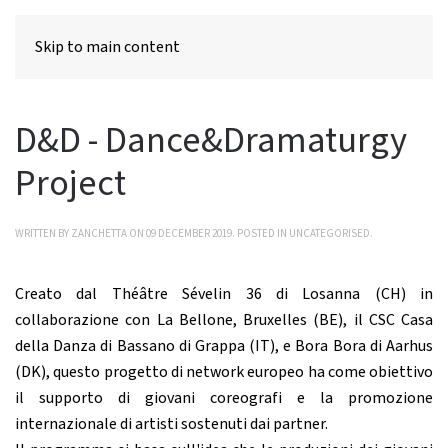
MENU
Skip to main content
D&D - Dance&Dramaturgy
Project
WRITTEN BY ZANCHETTA ON
09 DECEMBER 2019
. POSTED IN
UNCATEGORISED
.
Creato dal
Théâtre Sévelin 36 di Losanna (CH) in
collaborazione con La Bellone, Bruxelles (BE), il CSC Casa
della Danza di Bassano di Grappa (IT), e Bora Bora di Aarhus
(DK), questo progetto di network europeo ha come obiettivo
il supporto di giovani coreografi e la promozione
internazionale di artisti sostenuti dai partner.