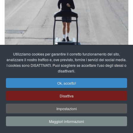
Utilizziamo cookies per garantire il corretto funzionamento del sito,
GAETANO PALERMO -
DANZA
analizzare il nostro traffico e, ove previsto, fornire i servizi dei social media.
MICHELE PETROSINO
I cookies sono DISATTIVATI. Puoi scegliere se accettare l'uso degli stessi o
disattivarli.
Ok, accetto!
29/08/2026 - 18.00
INFORMAZIONI
BASSANO DEL GRAPPA
Disattiva
Impostazioni
Maggiori informazioni