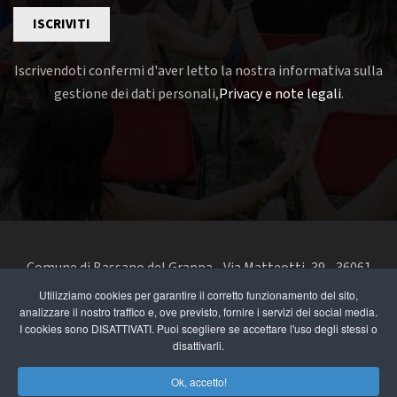
ISCRIVITI
Iscrivendoti confermi d'aver letto la nostra informativa sulla
gestione dei dati personali,
Privacy e note legali
.
Comune di Bassano del Grappa - Via Matteotti, 39 - 36061
Bassano del Grappa VI - Telefono 0424 519111 - codice fiscale
Utilizziamo cookies per garantire il corretto funzionamento del sito,
analizzare il nostro traffico e, ove previsto, fornire i servizi dei social media.
e partita IVA 00168480242
I cookies sono DISATTIVATI. Puoi scegliere se accettare l'uso degli stessi o
disattivarli.
segnala un problema di accessibilità
-
dichiarazione di
accessibilità
Ok, accetto!