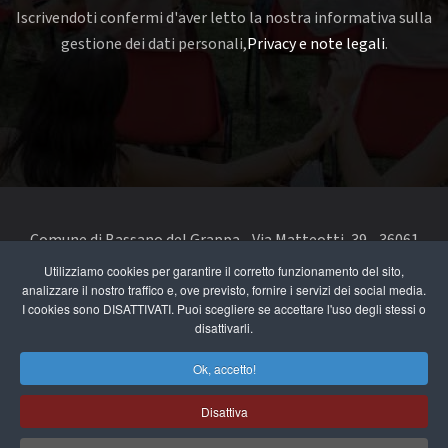
Iscrivendoti confermi d'aver letto la nostra informativa sulla
gestione dei dati personali,
Privacy e note legali
.
Comune di Bassano del Grappa - Via Matteotti, 39 - 36061
Bassano del Grappa VI - Telefono 0424 519111 - codice fiscale
Utilizziamo cookies per garantire il corretto funzionamento del sito,
analizzare il nostro traffico e, ove previsto, fornire i servizi dei social media.
e partita IVA 00168480242
I cookies sono DISATTIVATI. Puoi scegliere se accettare l'uso degli stessi o
disattivarli.
segnala un problema di accessibilità
-
dichiarazione di
accessibilità
Ok, accetto!
Privacy e note legali
Disattiva
Cookie Policy