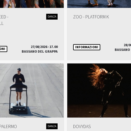
ED -
ZOO - PLATFORM K
DANZA
LL
28/0
27/08/2026 - 17.00
INFORMAZIONI
ONI
BASSANO 
BASSANO DEL GRAPPA
PALERMO
DOVYDAS
DANZA