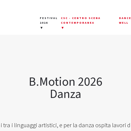
FESTIVAL
CSC - CENTRO SCENA
DANC
2026
CONTEMPORANEA
WELL
▼
▼
B.Motion 2026
Danza
ra i linguaggi artistici, e per la danza
ospita lavori di