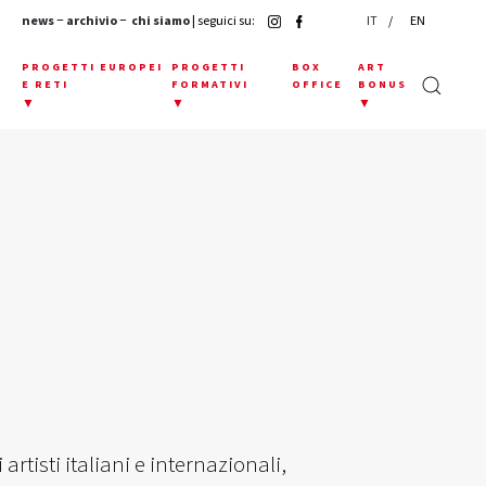
news
−
archivio
−
chi siamo
| seguici su:
IT
EN
E
PROGETTI EUROPEI
PROGETTI
BOX
ART
E RETI
FORMATIVI
OFFICE
BONUS
▼
▼
▼
 artisti italiani e internazionali,