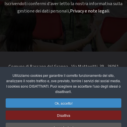
Iscrivendoti confermi d'aver letto la nostra informativa sulla
gestione dei dati personali,
Privacy e note legali
.
Comune di Bassano del Grappa - Via Matteotti, 39 - 36061
Bassano del Grappa VI - Telefono 0424 519111 - codice fiscale
Utilizziamo cookies per garantire il corretto funzionamento del sito,
analizzare il nostro traffico e, ove previsto, fornire i servizi dei social media.
e partita IVA 00168480242
I cookies sono DISATTIVATI. Puoi scegliere se accettare l'uso degli stessi o
disattivarli.
segnala un problema di accessibilità
-
dichiarazione di
accessibilità
Ok, accetto!
Privacy e note legali
Disattiva
Cookie Policy