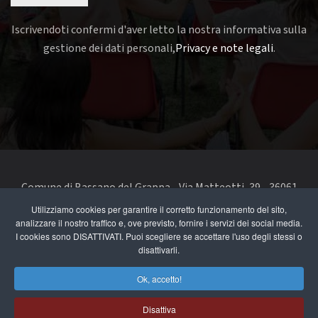
Iscrivendoti confermi d'aver letto la nostra informativa sulla
gestione dei dati personali,
Privacy e note legali
.
Comune di Bassano del Grappa - Via Matteotti, 39 - 36061
Bassano del Grappa VI - Telefono 0424 519111 - codice fiscale
Utilizziamo cookies per garantire il corretto funzionamento del sito,
analizzare il nostro traffico e, ove previsto, fornire i servizi dei social media.
e partita IVA 00168480242
I cookies sono DISATTIVATI. Puoi scegliere se accettare l'uso degli stessi o
disattivarli.
segnala un problema di accessibilità
-
dichiarazione di
accessibilità
Ok, accetto!
Privacy e note legali
Disattiva