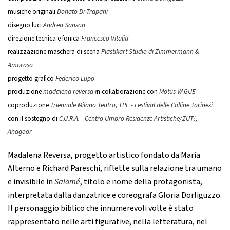
musiche originali
Donato Di Trapani
disegno luci
Andrea Sanson
direzione tecnica e fonica
Francesco Vitaliti
realizzazione maschera di scena
Plastikart Studio di Zimmermann &
Amoroso
progetto grafico
Federico Lupo
produzione
madalena reversa i
n collaborazione con
Motus VAGUE
coproduzione
Triennale Milano Teatro, TPE - Festival delle Colline Torinesi
con il sostegno di
C.U.R.A. - Centro Umbro Residenze Artistiche/ZUT!,
Anagoor
Madalena Reversa, progetto artistico fondato da Maria
Alterno e Richard Pareschi, riflette sulla relazione tra umano
e invisibile in
Salomé
, titolo e nome della protagonista,
interpretata dalla danzatrice e coreografa Gloria Dorliguzzo.
Il personaggio biblico che innumerevoli volte è stato
rappresentato nelle arti figurative, nella letteratura, nel