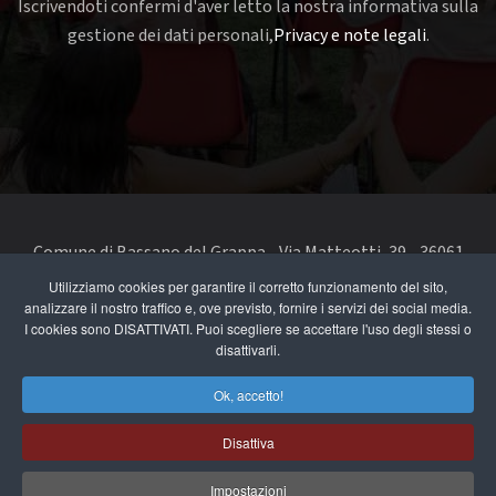
Iscrivendoti confermi d'aver letto la nostra informativa sulla
gestione dei dati personali,
Privacy e note legali
.
Comune di Bassano del Grappa - Via Matteotti, 39 - 36061
Bassano del Grappa VI - Telefono 0424 519111 - codice fiscale
Utilizziamo cookies per garantire il corretto funzionamento del sito,
analizzare il nostro traffico e, ove previsto, fornire i servizi dei social media.
e partita IVA 00168480242
I cookies sono DISATTIVATI. Puoi scegliere se accettare l'uso degli stessi o
disattivarli.
segnala un problema di accessibilità
-
dichiarazione di
accessibilità
Ok, accetto!
Privacy e note legali
Disattiva
Cookie Policy
Impostazioni