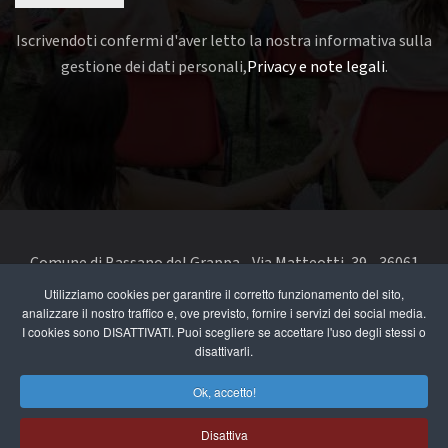
Iscrivendoti confermi d'aver letto la nostra informativa sulla
gestione dei dati personali,
Privacy e note legali
.
Comune di Bassano del Grappa - Via Matteotti, 39 - 36061
Bassano del Grappa VI - Telefono 0424 519111 - codice fiscale
Utilizziamo cookies per garantire il corretto funzionamento del sito,
analizzare il nostro traffico e, ove previsto, fornire i servizi dei social media.
e partita IVA 00168480242
I cookies sono DISATTIVATI. Puoi scegliere se accettare l'uso degli stessi o
disattivarli.
segnala un problema di accessibilità
-
dichiarazione di
accessibilità
Ok, accetto!
Privacy e note legali
Disattiva