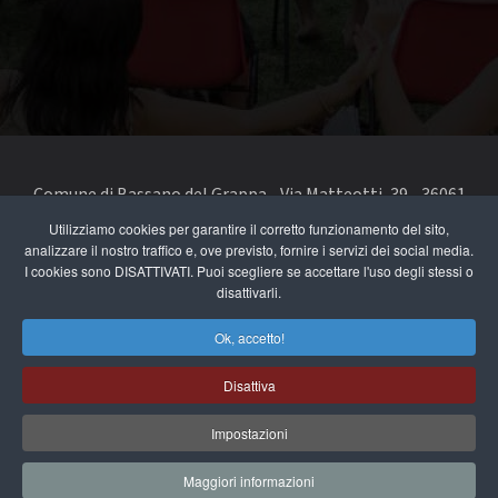
Comune di Bassano del Grappa - Via Matteotti, 39 - 36061
Bassano del Grappa VI - Telefono 0424 519111 - codice fiscale
Utilizziamo cookies per garantire il corretto funzionamento del sito,
analizzare il nostro traffico e, ove previsto, fornire i servizi dei social media.
e partita IVA 00168480242
I cookies sono DISATTIVATI. Puoi scegliere se accettare l'uso degli stessi o
disattivarli.
segnala un problema di accessibilità
-
dichiarazione di
accessibilità
Ok, accetto!
Privacy e note legali
Disattiva
Cookie Policy
Impostazioni
Maggiori informazioni