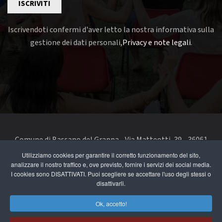
ISCRIVITI
Iscrivendoti confermi d'aver letto la nostra informativa sulla
gestione dei dati personali,
Privacy e note legali
.
Comune di Bassano del Grappa - Via Matteotti, 39 - 36061
Bassano del Grappa VI - Telefono 0424 519111 - codice fiscale
Utilizziamo cookies per garantire il corretto funzionamento del sito,
analizzare il nostro traffico e, ove previsto, fornire i servizi dei social media.
e partita IVA 00168480242
I cookies sono DISATTIVATI. Puoi scegliere se accettare l'uso degli stessi o
disattivarli.
segnala un problema di accessibilità
-
dichiarazione di
accessibilità
Ok, accetto!