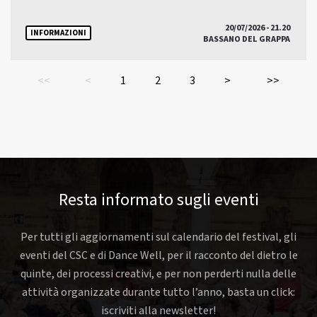
20/07/2026 - 21.20
INFORMAZIONI
BASSANO DEL GRAPPA
<<
<
1
2
3
>
>>
Resta informato sugli eventi
Per tutti gli aggiornamenti sul calendario del festival, gli
eventi del CSC e di Dance Well, per il racconto del dietro le
quinte, dei processi creativi, e per non perderti nulla delle
attività organizzate durante tutto l’anno, basta un click:
iscriviti alla newsletter!