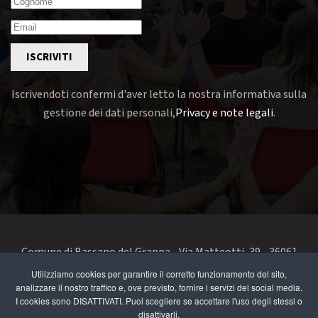
ISCRIVITI
Iscrivendoti confermi d'aver letto la nostra informativa sulla
gestione dei dati personali,
Privacy e note legali
.
Comune di Bassano del Grappa - Via Matteotti, 39 - 36061
Bassano del Grappa VI - Telefono 0424 519111 - codice fiscale
Utilizziamo cookies per garantire il corretto funzionamento del sito,
analizzare il nostro traffico e, ove previsto, fornire i servizi dei social media.
e partita IVA 00168480242
I cookies sono DISATTIVATI. Puoi scegliere se accettare l'uso degli stessi o
disattivarli.